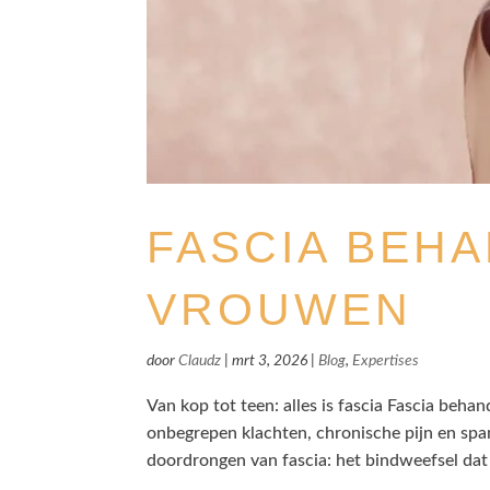
FASCIA BEH
VROUWEN
door
Claudz
|
mrt 3, 2026
|
Blog
,
Expertises
Van kop tot teen: alles is fascia Fascia beha
onbegrepen klachten, chronische pijn en span
doordrongen van fascia: het bindweefsel dat a