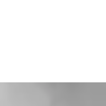
Lage rugpijn: waarom het maar blijft
terugkomen – en hoe fasciatherapie
(bindweefseltherapie) wél verschil kan maken
Lage rugpijn… bijna iedereen krijgt er ooit
mee te maken. Soms door een verkeerde
beweging, maar vaak zonder duidelijke
oorzaak. Veel vrouwen met een...