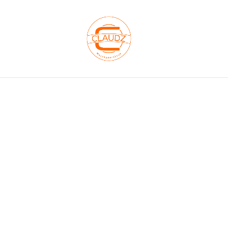
Hoofdpijnmassa
Tilburg
Veel mensen lopen dagelijks rond me
langzaam in: een zeurende druk rond 
een zwaar gevoel achter je ogen. An
en lijkt het alsof je hoofd overloopt 