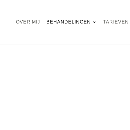
OVER MIJ
BEHANDELINGEN
TARIEVEN
ge in
t hoofdpijn. Soms sluipt het er
je slapen, spanning in je nek of
dere keren komt het plots opzetten
van prikkels.