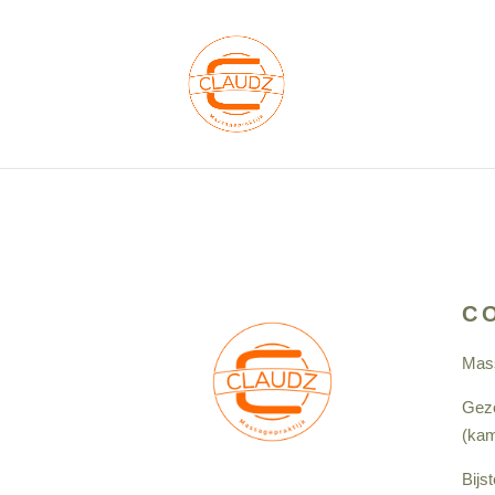
C
Mass
Gez
(
kam
Bijs